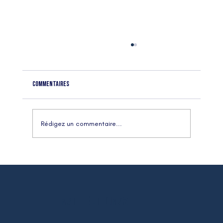
Commentaires
Rédigez un commentaire...
Le handicap, ce n’est pas qu’un sujet. C’est un angle
mort.
MATHIEU THOMAS